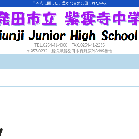
日本海に面した、豊かな自然に囲まれた学校
TEL.0254-41-4000 FAX.0254-41-2235
〒957-0232 新潟県新発田市真野原外3499番地