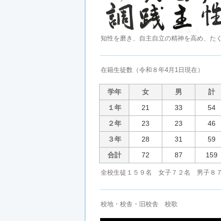
知性を磨き、自主自立の精神を高め、た
在籍生徒数（令和８年4月1日現在）
学年
女
男
計
１年
21
33
54
２年
23
23
46
３年
28
31
59
合計
72
87
159
全校生徒１５９名 女子７２名 男子８
校地・校舎・旧校舎 校歌